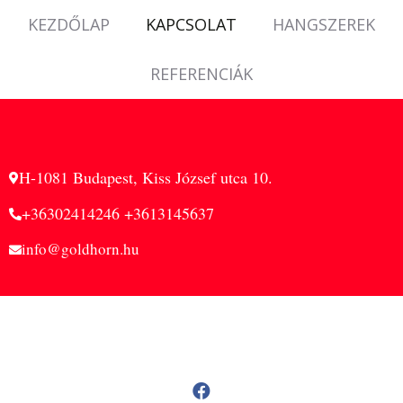
KEZDŐLAP
KAPCSOLAT
HANGSZEREK
REFERENCIÁK
H-1081 Budapest, Kiss József utca 10.
+36302414246 +3613145637
info@goldhorn.hu